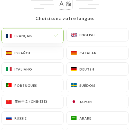
Choisissez votre langue:
Choisissez votre langue:
969 AVIS
RESTAURANT FRANÇAIS
ENGLISH
ENGLISH
FRANÇAIS
FRANÇAIS
201 Avenue Du Colysée
59130 Lambersart France
ESPAÑOL
ESPAÑOL
CATALAN
CATALAN
ITALIANO
ITALIANO
DEUTSH
DEUTSH
PORTUGUÊS
PORTUGUÊS
SUÉDOIS
SUÉDOIS
简体中文 (CHINESE)
简体中文 (CHINESE)
JAPON
JAPON
RUSSIE
RUSSIE
ARABE
ARABE
Qui sommes nous?