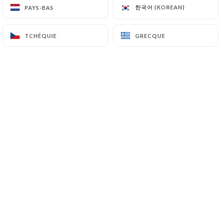
한국어 (KOREAN)
한국어 (KOREAN)
PAYS-BAS
PAYS-BAS
TCHÉQUIE
TCHÉQUIE
GRECQUE
GRECQUE
La philosophie de La Table du Colysée
est simple : ici la star c'est le produit de
saison, frais et local.
Dans un décor contemporain, sur les
berges de la Deûle, Laurent Cauchy
propose une partition gourmande,
mêlant tradition française et influences
plus créatives.
Placé sous le signe de la passion de la
gastronomie, le chef vous livre une
table joyeuse et inventive, vivante et
enivrante.