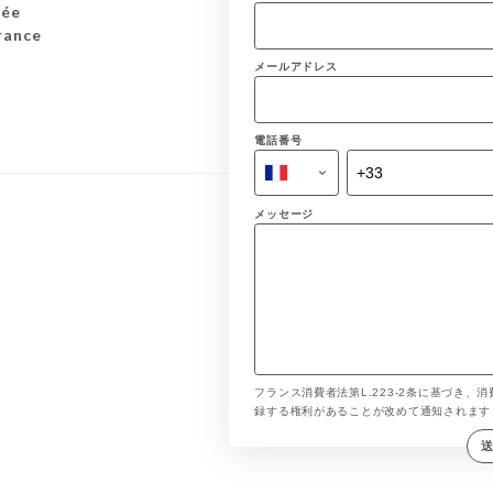
sée
rance
メールアドレス
電話番号
メッセージ
フランス消費者法第L.223-2条に基づき、消
録する権利があることが改めて通知されま