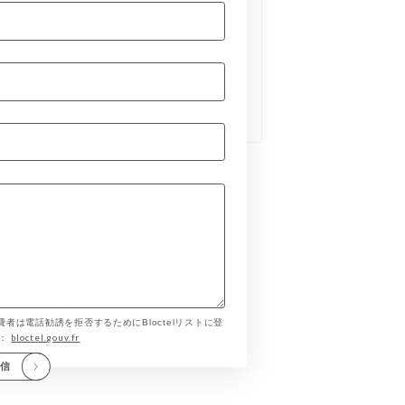
費者は電話勧誘を拒否するためにBloctelリストに登
bloctel.gouv.fr
す：
送信