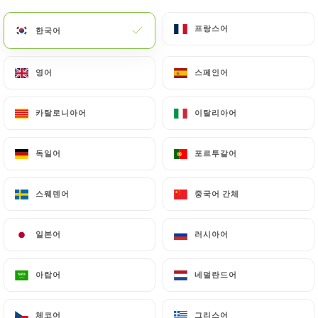
메뉴
KO
프랑스어
프랑스어
한국어
한국어
영어
영어
스페인어
스페인어
카탈로니아어
카탈로니아어
이탈리아어
이탈리아어
/
홈
연락처
연락처
독일어
독일어
포르투갈어
포르투갈어
스웨덴어
스웨덴어
중국어 간체
중국어 간체
일본어
일본어
러시아어
러시아어
아랍어
아랍어
네덜란드어
네덜란드어
La Table du Colysée
체코어
체코어
그리스어
그리스어