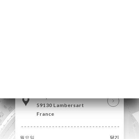
약
기
러
뷰
뉴
락
201 Avenue du
Colysée
59130 Lambersart
France
월요일
닫기