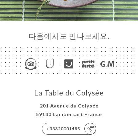
다음에서도 만나보세요.
La Table du Colysée
201 Avenue du Colysée
59130 Lambersart France
+33320001485