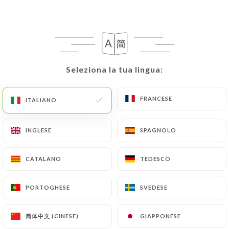
Seleziona la tua lingua:
Seleziona la tua lingua:
FRANCESE
FRANCESE
ITALIANO
ITALIANO
INGLESE
INGLESE
SPAGNOLO
SPAGNOLO
CATALANO
CATALANO
TEDESCO
TEDESCO
PORTOGHESE
PORTOGHESE
SVEDESE
SVEDESE
简体中文 (CINESE)
简体中文 (CINESE)
GIAPPONESE
GIAPPONESE