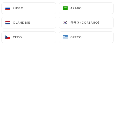
RUSSO
RUSSO
ARABO
ARABO
한국어 (COREANO)
한국어 (COREANO)
OLANDESE
OLANDESE
CECO
CECO
GRECO
GRECO