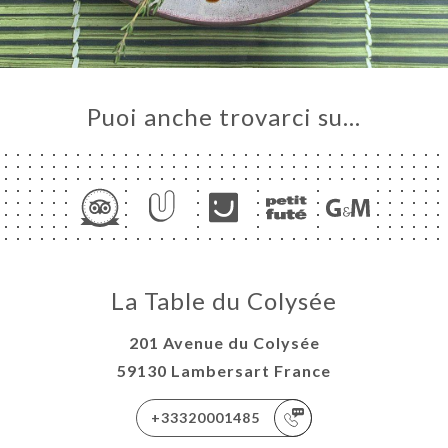
Puoi anche trovarci su…
La Table du Colysée
201 Avenue du Colysée
59130 Lambersart France
+33320001485