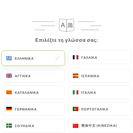
Επιλέξτε τη γλώσσα σας:
Επιλέξτε τη γλώσσα σας:
ΓΑΛΛΙΚΆ
ΓΑΛΛΙΚΆ
ΕΛΛΗΝΙΚΆ
ΕΛΛΗΝΙΚΆ
ΑΓΓΛΙΚΆ
ΑΓΓΛΙΚΆ
ΙΣΠΑΝΙΚΆ
ΙΣΠΑΝΙΚΆ
ΚΑΤΑΛΑΝΙΚΆ
ΚΑΤΑΛΑΝΙΚΆ
ΙΤΑΛΙΚΆ
ΙΤΑΛΙΚΆ
ΓΕΡΜΑΝΙΚΆ
ΓΕΡΜΑΝΙΚΆ
ΠΟΡΤΟΓΑΛΙΚΆ
ΠΟΡΤΟΓΑΛΙΚΆ
简体中文 (ΚΙΝΈΖΙΚΑ)
简体中文 (ΚΙΝΈΖΙΚΑ)
ΣΟΥΗΔΙΚΆ
ΣΟΥΗΔΙΚΆ