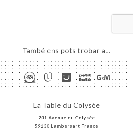
ICI
RVAR
ERIA
ENYES
RTA
ACTAR
També ens pots trobar a…
La Table du Colysée
201 Avenue du Colysée
59130 Lambersart France