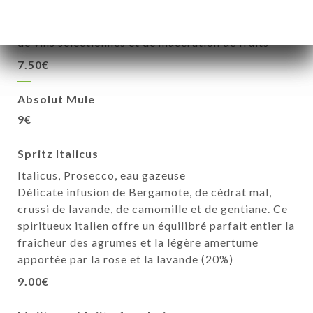
Lillet Rosé Tonic
Lillet Rosee, tonic, orange (17%) Subtil assemblage
de vins sélectionnés et de macération de fruits
7.50€
Absolut Mule
9€
Spritz Italicus
Italicus, Prosecco, eau gazeuse
Délicate infusion de Bergamote, de cédrat mal,
crussi de lavande, de camomille et de gentiane. Ce
spiritueux italien offre un équilibré parfait entier la
fraicheur des agrumes et la légère amertume
apportée par la rose et la lavande (20%)
9.00€