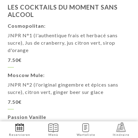
LES COCKTAILS DU MOMENT SANS
ALCOOL
Cosmopolitan:
JNPR N°1 (I'authentique frais et herbacé sans
sucre), Jus de cranberry, jus citron vert, sirop
d'orange
7.50€
Moscow Mule:
JNPR N°2 (l'original gingembre et épices sans
sucre), citron vert, ginger beer sur glace
7.50€
Passion Vanille
jus de maracuja, sirop vanille, sirop passion, jus de
pommes
Reservieren
Menü
Warteliste
Itinéraire