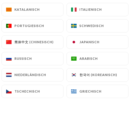
KATALANISCH
KATALANISCH
ITALIENISCH
ITALIENISCH
Genièvre de Houlle Carte Noire - 6cl
9€
PORTUGIESISCH
PORTUGIESISCH
SCHWEDISCH
SCHWEDISCH
Irish Cofee - 15cl
简体中文 (CHINESISCH)
简体中文 (CHINESISCH)
JAPANISCH
JAPANISCH
10€
Vodka Absolut 4 cl
RUSSISCH
RUSSISCH
ARABISCH
ARABISCH
9€
한국어 (KOREANISCH)
한국어 (KOREANISCH)
NIEDERLÄNDISCH
NIEDERLÄNDISCH
TSCHECHISCH
TSCHECHISCH
GRIECHISCH
GRIECHISCH
LES VINS ROUGES AU VERRE
Côtes du Rhône.Marrenon "le fleuve du roi" -
12.5cl
Syrah et Grenache